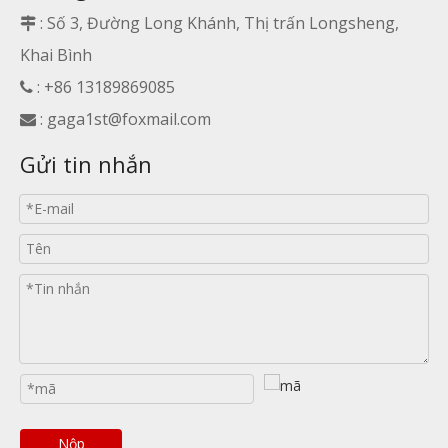
: Số 3, Đường Long Khánh, Thị trấn Longsheng,

Khai Bình
: +86 13189869085

:
gaga1st@foxmail.com

Gửi tin nhắn
Nộp