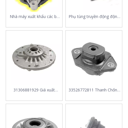
Nhà máy xuất khẩu các bộ
Phụ tùng truyền động động
phận cho khung gầm cao su
cơ Mount 24711130188
Nhà sản xuất Gắn động cơ
24711131663 cho BMW 5 7
E70 E71 X5 X6
8 Series
22116867441cho BMW
31306881929 Giá xuất
33526772811 Thanh Chống
xưởng Bộ phận treo Giảm
Núi 33526768544 33 52 6
xóc gắn thanh chống 31 30 6
772 811 33 52 6 768 544
881 929 phù hợp cho BMW
phù hợp cho XE BMW 1 E81
F20
E87