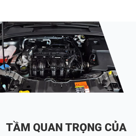
E53 E39 E38 BMW 7
TẦM QUAN TRỌNG CỦA