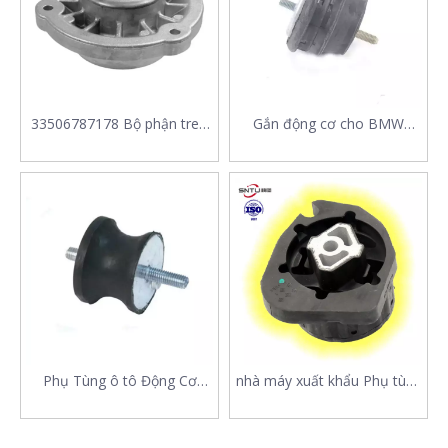
33506787178 Bộ phận treo
Gắn động cơ cho BMW
Giảm xóc thanh chống gắn
22116754608 22111091971
33 50 6 787 178 phù hợp
22114516677 22111094073
cho BMW X3 (F25)
22111094364 22111094365
Dành cho Touring 5 Series
E39 E36 E46
Phụ Tùng ô tô Động Cơ
nhà máy xuất khẩu Phụ tùng
Truyền Gắn Núi 22 31 6 771
cho nhà sản xuất khuôn cao
130 22316771130 2231
su khung gầm Hộp số E53
6771 130 CHO XE BMW X5
X5 22316764212 cho BMW