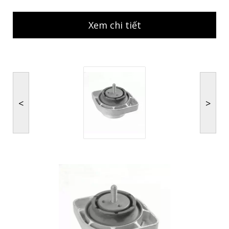
Xem chi tiết
<
>